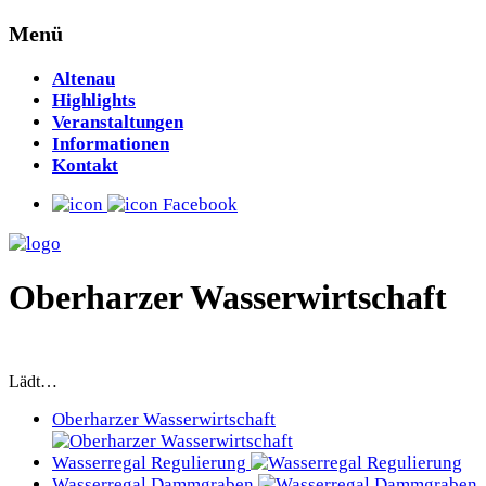
Menü
Altenau
Highlights
Veranstaltungen
Informationen
Kontakt
Facebook
Oberharzer Wasserwirtschaft
Lädt…
Oberharzer Wasserwirtschaft
Wasserregal Regulierung
Wasserregal Dammgraben