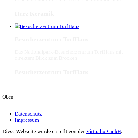
„Typisch Harz“ zertifiziert.
Harz Keramik
Besucherzentrum TorfHaus
Das Nationalpark-Besucherzentrum TorfHaus mit
direktem Blick zum Brocken.
Besucherzentrum TorfHaus
Oben
Datenschutz
Impressum
Diese Webseite wurde erstellt von der
Virtualix GmbH
.