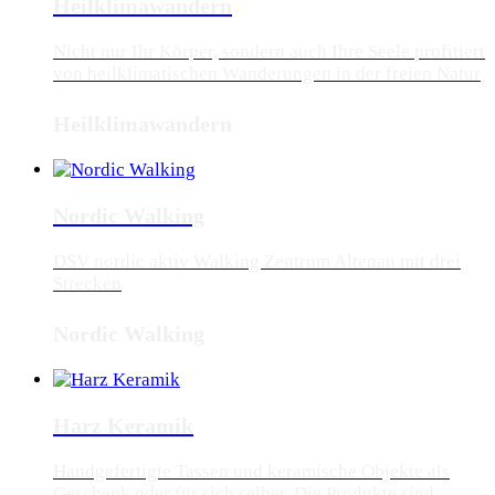
Heilklimawandern
Nicht nur Ihr Körper, sondern auch Ihre Seele profitiert
von heilklimatischen Wanderungen in der freien Natur
im Harz
Heilklimawandern
Nordic Walking
DSV nordic aktiv Walking Zentrum Altenau mit drei
Strecken
Nordic Walking
Harz Keramik
Handgefertigte Tassen und keramische Objekte als
Geschenk oder für sich selber. Die Produkte sind